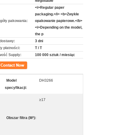
Negotiable
<i>Regular paper
packaging.</i> <b>Zwykłe
góły pakowania:
opakowanie papierowe.</b>
<i>Depending on the model,
the p
dostawy:
3 dni
y płatności:
T / T
wość Supply:
100 000 sztuk / miesiąc
kt
Model
DH3266
specyfikacji:
≥17
Obszar filtra (M²):