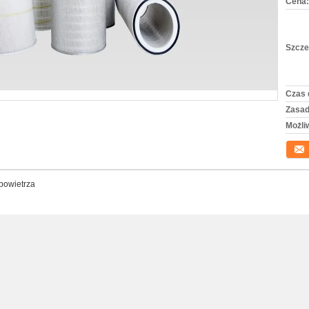
Cena:
Szcze
Czas 
Zasad
Możli
Konta
powietrza