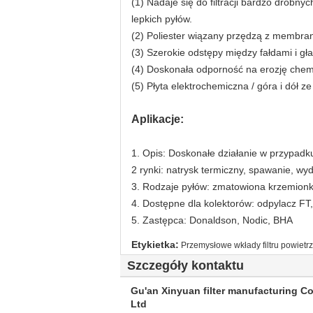
(1) Nadaje się do filtracji bardzo drob
lepkich pyłów.
(2) Poliester wiązany przędzą z membran
(3) Szerokie odstępy między fałdami i g
(4) Doskonała odporność na erozję chem
(5) Płyta elektrochemiczna / góra i dół
Aplikacje:
1. Opis: Doskonałe działanie w przypadku
2 rynki: natrysk termiczny, spawanie, w
3. Rodzaje pyłów: zmatowiona krzemionka,
4. Dostępne dla kolektorów: odpylacz FT,
5. Zastępca: Donaldson, Nodic, BHA
Etykietka:
Przemysłowe wkłady filtru powiet
Szczegóły kontaktu
Gu'an Xinyuan filter manufacturing Co
Ltd