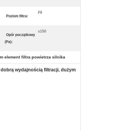
F9
Poziom filtra:
≤150
Opór początkowy
(Pa):
 element filtra powietrza silnika
 dobrą wydajnością filtracji, dużym