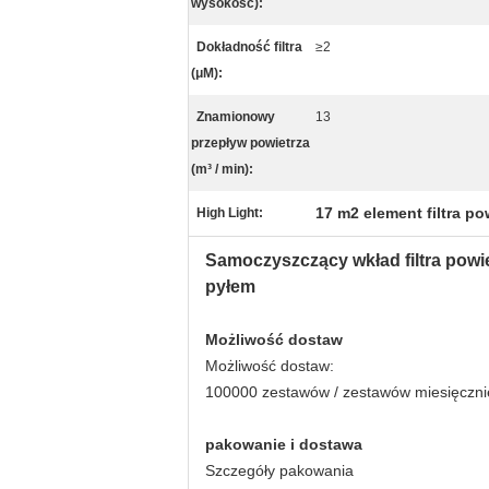
wysokość):
Dokładność filtra
≥2
(μM):
Znamionowy
13
przepływ powietrza
(m³ / min):
17 m2 element filtra po
High Light:
Samoczyszczący wkład filtra powiet
pyłem
Możliwość dostaw
Możliwość dostaw:
100000 zestawów / zestawów miesięczni
pakowanie i dostawa
Szczegóły pakowania