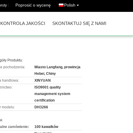
Poprosić o wycenę
Polish
roty :
KONTROLA JAKOŚCI
SKONTAKTUJ SIĘ Z NAMI
góły Produktu:
ce pochodzenia:
Miasto Langfang, prowincja
Hebei, Chiny
 handlowa:
XINYUAN
znictwo:
ISO9001 quality
management system
certification
 modelu:
DH3266
a:
alne zamówienie:
100 kawałków