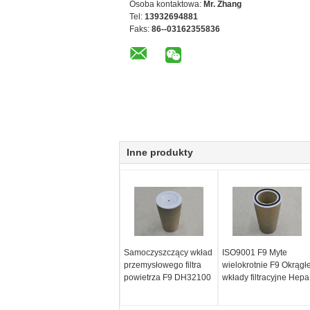
Osoba kontaktowa:
Mr. Zhang
Tel:
13932694881
Faks:
86--03162355836
Inne produkty
Samoczyszczący wkład
ISO9001 F9 Myte
przemysłowego filtra
wielokrotnie F9 Okrągł
powietrza F9 DH32100
wkłady filtracyjne Hepa