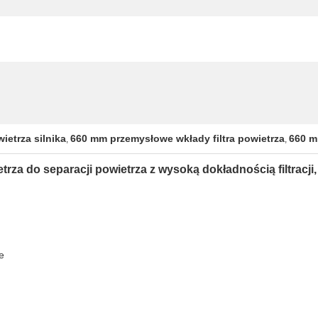
wietrza silnika
660 mm przemysłowe wkłady filtra powietrza
660 mm
,
,
rza do separacji powietrza z wysoką dokładnością filtracji,
e