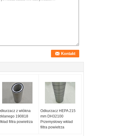
dkurzacz z włókna
Odkurzacz HEPA 215
zklanego 190818
mm DH32100
kład filtra powietrza
Przemysłowy wkład
filtra powietrza