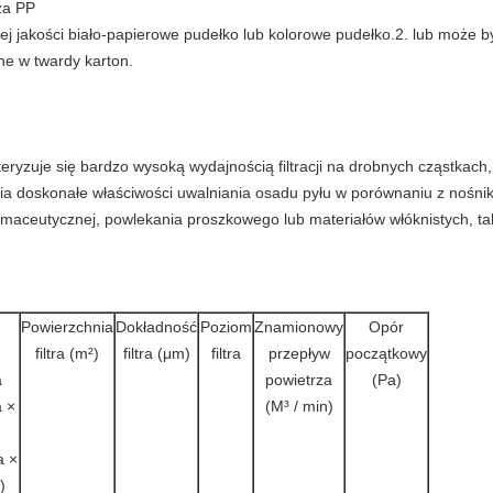
rza PP
iej jakości biało-papierowe pudełko lub kolorowe pudełko.2. lub moż
ne w twardy karton.
teryzuje się bardzo wysoką wydajnością filtracji na drobnych cząstkac
wnia doskonałe właściwości uwalniania osadu pyłu w porównaniu z noś
rmaceutycznej, powlekania proszkowego lub materiałów włóknistych, ta
Powierzchnia
Dokładność
Poziom
Znamionowy
Opór
filtra (m²)
filtra (μm)
filtra
przepływ
początkowy
a
powietrza
(Pa)
 ×
(M³ / min)
a ×
)