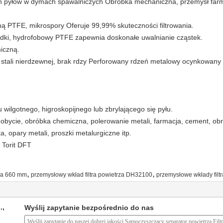
nych pyłów w dymach spawalniczych Obróbka mechaniczna, przemysł far
ą PTFE, mikrospory Oferuje 99,99% skuteczności filtrowania.
ładki, hydrofobowy PTFE zapewnia doskonałe uwalnianie cząstek.
iczną.
 ze stali nierdzewnej, brak rdzy Perforowany rdzeń metalowy ocynkowan
 wilgotnego, higroskopijnego lub zbrylającego się pyłu.
ydobycie, obróbka chemiczna, polerowanie metali, farmacja, cement, ob
 opary metali, proszki metalurgiczne itp.
 Torit DFT
,
,
rza 660 mm
przemysłowy wkład filtra powietrza DH32100
przemysłowe wkłady filt
.,
Wyślij zapytanie bezpośrednio do nas