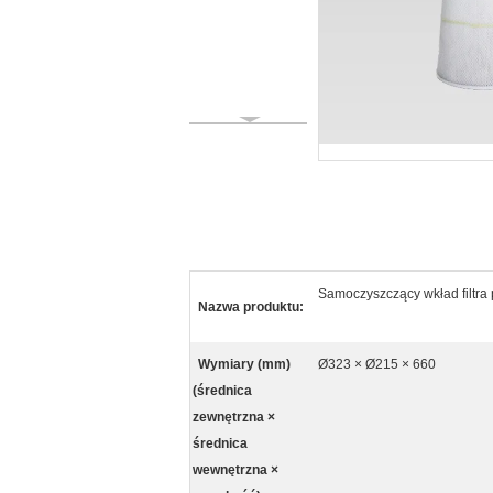
Samoczyszczący wkład filtra 
Nazwa produktu:
Wymiary (mm)
Ø323 × Ø215 × 660
(średnica
zewnętrzna ×
średnica
wewnętrzna ×