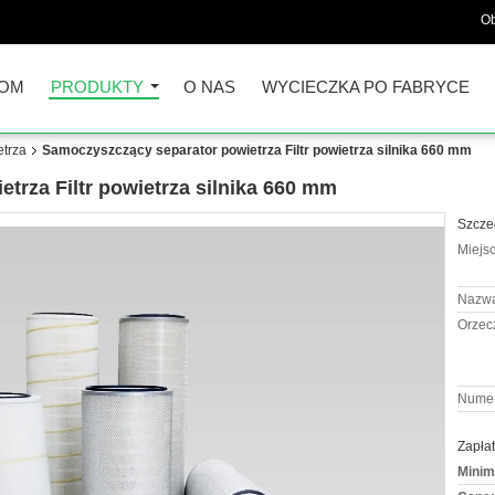
Ob
OM
PRODUKTY
O NAS
WYCIECZKA PO FABRYCE
etrza
Samoczyszczący separator powietrza Filtr powietrza silnika 660 mm
trza Filtr powietrza silnika 660 mm
Szcze
Miejs
Nazwa
Orzec
Numer
Zapłat
Minim