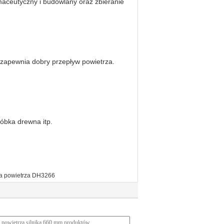
maceutyczny i budowlany oraz zbieranie
y zapewnia dobry przepływ powietrza.
róbka drewna itp.
ra powietrza DH3266