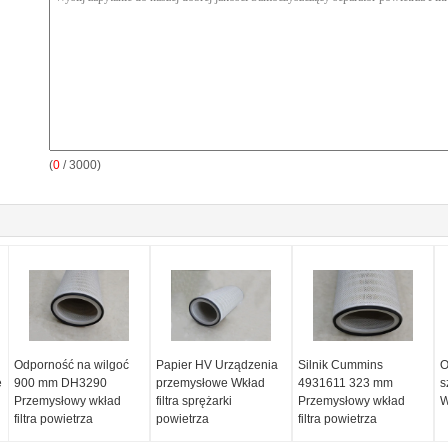
(
0
/ 3000)
Odporność na wilgoć
Papier HV Urządzenia
Silnik Cummins
O
e
900 mm DH3290
przemysłowe Wkład
4931611 323 mm
s
Przemysłowy wkład
filtra sprężarki
Przemysłowy wkład
W
filtra powietrza
powietrza
filtra powietrza