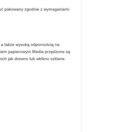
e być pakowany zgodnie z wymaganiami
h, a także wysoką odpornością na
nikiem papierowym.Media przędzone są
kich jak drewno lub włókno szklane.