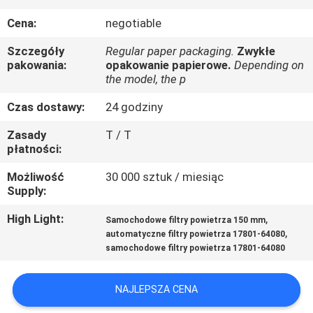
KONTROLA
Cena:
negotiable
JAKOŚCI
Szczegóły
Regular paper packaging.
Zwykłe
pakowania:
opakowanie papierowe.
Depending on
SKONTAKTUJ
the model, the p
SIĘ
Czas dostawy:
24 godziny
Z
Zasady
T / T
NAMI
płatności:
Możliwość
30 000 sztuk / miesiąc
POPROSIĆ
Supply:
O
High Light:
,
Samochodowe filtry powietrza 150 mm
,
automatyczne filtry powietrza 17801-64080
WYCENĘ
samochodowe filtry powietrza 17801-64080
SITEMAP
NAJLEPSZA CENA