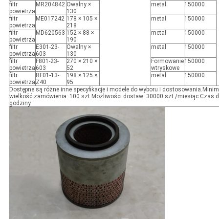
filtr
MR204842
Owalny ×
metal
150000
powietrza
130
filtr
ME017242
178 × 105 ×
metal
150000
powietrza
218
filtr
MD620563
152 × 88 ×
metal
150000
powietrza
190
filtr
E301-23-
Owalny ×
metal
150000
powietrza
603
130
filtr
F801-23-
270 × 210 ×
Formowanie
150000
powietrza
603
52
wtryskowe
filtr
RF01-13-
198 × 125 ×
metal
150000
powietrza
Z40
95
Dostępne są różne inne specyfikacje i modele do wyboru i dostosowania.Mini
wielkość zamówienia: 100 szt.Możliwości dostaw: 30000 szt./miesiąc.Czas 
godziny