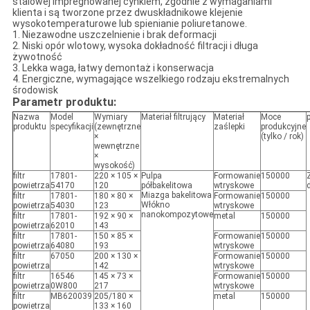
stalowej impregnowanej cynkiem, zgodnie z wymaganiami
klienta i są tworzone przez dwuskładnikowe klejenie
wysokotemperaturowe lub spienianie poliuretanowe.
1. Niezawodne uszczelnienie i brak deformacji
2. Niski opór wlotowy, wysoka dokładność filtracji i długa
żywotność
3. Lekka waga, łatwy demontaż i konserwacja
4. Energiczne, wymagające wszelkiego rodzaju ekstremalnych
środowisk
Parametr produktu:
Nazwa
Model
Wymiary
Materiał filtrujący
Materiał
Moce
produktu
specyfikacji
(zewnętrzne
zaślepki
produkcyjne
×
(tylko / rok)
wewnętrzne
×
wysokość)
filtr
17801-
220 × 105 ×
Pulpa
Formowanie
150000
powietrza
54170
120
półbakelitowa
wtryskowe
Miazga bakelitowa
filtr
17801-
180 × 80 ×
Formowanie
150000
Włókno
powietrza
54030
123
wtryskowe
nanokompozytowe
filtr
17801-
192 × 90 ×
metal
150000
powietrza
62010
143
filtr
17801-
150 × 85 ×
Formowanie
150000
powietrza
64080
193
wtryskowe
filtr
67050
200 × 130 ×
Formowanie
150000
powietrza
142
wtryskowe
filtr
16546
145 × 73 ×
Formowanie
150000
powietrza
0W800
217
wtryskowe
filtr
MB620039
205/180 ×
metal
150000
powietrza
133 × 160