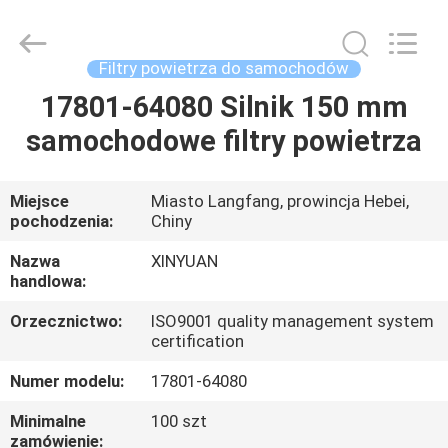
wkład
filtra
powietrza
supplier.
Copyright
Filtry powietrza do samochodów
©
2021
-
17801-64080 Silnik 150 mm
DOM
2025
Gu'an
samochodowe filtry powietrza
Xinyuan
filter
manufacturing
PRODUKTY
Co.,
Ltd.
All
Miejsce
Miasto Langfang, prowincja Hebei,
Rights
pochodzenia:
Chiny
Reserved.
O
NAS
Nazwa
XINYUAN
handlowa:
Orzecznictwo:
ISO9001 quality management system
WYCIECZKA
certification
PO
Numer modelu:
17801-64080
FABRYCE
Minimalne
100 szt
zamówienie: