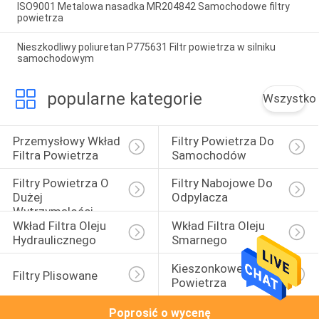
ISO9001 Metalowa nasadka MR204842 Samochodowe filtry
powietrza
Nieszkodliwy poliuretan P775631 Filtr powietrza w silniku
samochodowym
popularne kategorie
Wszystko
Przemysłowy Wkład 
Filtry Powietrza Do 
Filtra Powietrza
Samochodów
Filtry Powietrza O 
Filtry Nabojowe Do 
Dużej 
Odpylacza
Wytrzymałości
Wkład Filtra Oleju 
Wkład Filtra Oleju 
Hydraulicznego
Smarnego
Kieszonkowe Filtry 
Filtry Plisowane
Powietrza
Poprosić o wycenę