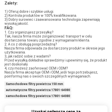
Zalety:
1) Oferuj dobre i szybkie usługi.
2) Kontrola produktów w 100% kwalifikowana.
3) Dobry surowiec i zaawansowana technologia zapewniają
wysoką jakość.
FAQ:
1. Czy organizujesz przesyłkę?
Tak, nasza firma może zorganizować transport w celu
dostarczenia towaru zgodnie z wymaganiami klienta.
2. A co z obsługą posprzedażną?
Nasza firma odpowiada za dostarczony produkt w okresie jego
użytkowania.
3, jak radzić sobie z wadami?
Przed wysyłką dokładnie sprawdzimy i upewnimy się, że produkt
jest doskonały.
4, czy możesz zaoferować OEM i ODM?
Nasza firma akceptuje OEM i ODM, jeśli tego potrzebujesz,
poinformuj nas o swoich szczególnych wymaganiach.
Samochodowe filtry powietrza 150 mm
automatyczne filtry powietrza 17801-64080
samochodowe filtry powietrza 17801-64080
Uzyskaj najlepszą cenę za