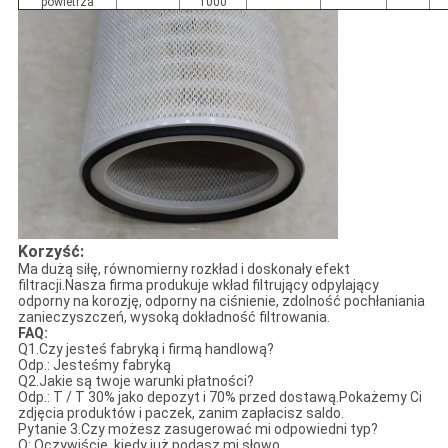
powietrza
1000
Korzyść:
Ma dużą siłę, równomierny rozkład i doskonały efekt
filtracji.Nasza firma produkuje wkład filtrujący odpylający
odporny na korozję, odporny na ciśnienie, zdolność pochłaniania
zanieczyszczeń, wysoką dokładność filtrowania.
FAQ:
Q1.Czy jesteś fabryką i firmą handlową?
Odp.: Jesteśmy fabryką
Q2.Jakie są twoje warunki płatności?
Odp.: T / T 30% jako depozyt i 70% przed dostawą.Pokażemy Ci
zdjęcia produktów i paczek, zanim zapłacisz saldo.
Pytanie 3.Czy możesz zasugerować mi odpowiedni typ?
O: Oczywiście, kiedy już podasz mi słowo