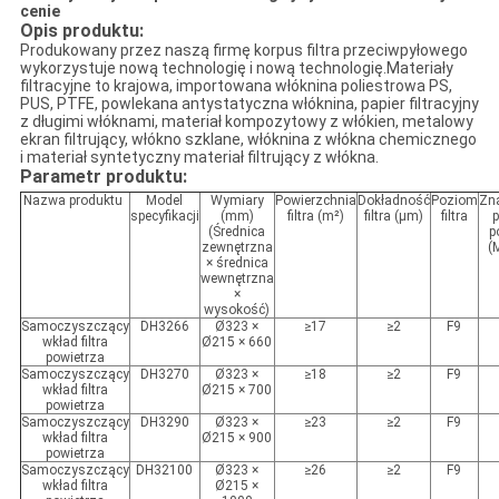
cenie
Opis produktu:
Produkowany przez naszą firmę korpus filtra przeciwpyłowego
wykorzystuje nową technologię i nową technologię.Materiały
filtracyjne to krajowa, importowana włóknina poliestrowa PS,
PUS, PTFE, powlekana antystatyczna włóknina, papier filtracyjny
z długimi włóknami, materiał kompozytowy z włókien, metalowy
ekran filtrujący, włókno szklane, włóknina z włókna chemicznego
i materiał syntetyczny materiał filtrujący z włókna.
Parametr produktu:
Nazwa produktu
Model
Wymiary
Powierzchnia
Dokładność
Poziom
Zn
specyfikacji
(mm)
filtra (m²)
filtra (μm)
filtra
(Średnica
p
zewnętrzna
(
× średnica
wewnętrzna
×
wysokość)
Samoczyszczący
DH3266
Ø323 ×
≥17
≥2
F9
wkład filtra
Ø215 × 660
powietrza
Samoczyszczący
DH3270
Ø323 ×
≥18
≥2
F9
wkład filtra
Ø215 × 700
powietrza
Samoczyszczący
DH3290
Ø323 ×
≥23
≥2
F9
wkład filtra
Ø215 × 900
powietrza
Samoczyszczący
DH32100
Ø323 ×
≥26
≥2
F9
wkład filtra
Ø215 ×