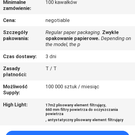
Minimalne
100 kawałków
KONTROLA
zamówienie:
JAKOŚCI
Cena:
negotiable
SKONTAKTUJ
Szczegóły
Regular paper packaging.
Zwykłe
pakowania:
opakowanie papierowe.
Depending on
SIĘ
the model, the p
Z
Czas dostawy:
3 dni
NAMI
Zasady
T / T
płatności:
POPROSIĆ
Możliwość
100 000 sztuk / miesiąc
O
Supply:
WYCENĘ
High Light:
,
17m2 plisowany element filtrujący
660 mm filtry powietrza do oczyszczania
powietrza
,
antystatyczny plisowany element filtrujący
SITEMAP