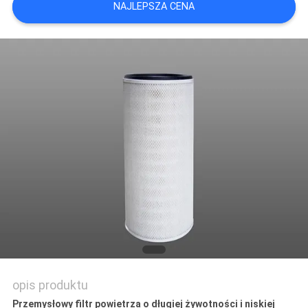
NAJLEPSZA CENA
PRIVACY
POLICY
opis produktu
Przemysłowy filtr powietrza o długiej żywotności i niskiej