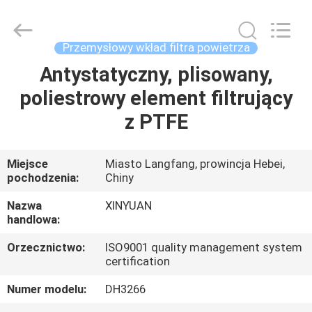
Gu'an
Xinyuan
filter
manufacturing
Co.,
Przemysłowy wkład filtra powietrza
Ltd.
All
Rights
Antystatyczny, plisowany,
DOM
Reserved.
poliestrowy element filtrujący
PRODUKTY
z PTFE
O
Miejsce
Miasto Langfang, prowincja Hebei,
pochodzenia:
Chiny
NAS
Nazwa
XINYUAN
handlowa:
WYCIECZKA
Orzecznictwo:
ISO9001 quality management system
PO
certification
FABRYCE
Numer modelu:
DH3266